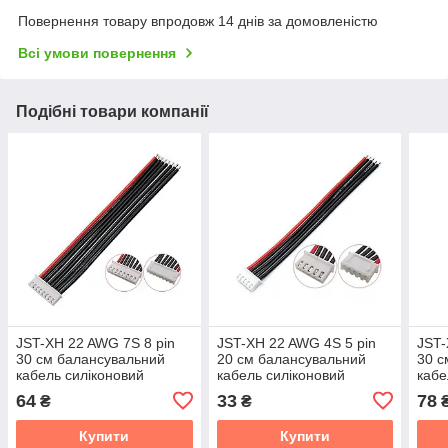
Повернення товару впродовж 14 днів за домовленістю
Всі умови повернення
Подібні товари компанії
JST-XH 22 AWG 7S 8 pin
JST-XH 22 AWG 4S 5 pin
JST-
30 см балансувальний
20 см балансувальний
30 с
кабель силіконовий
кабель силіконовий
кабе
64
33
78
₴
₴
Купити
Купити