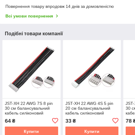
Повернення товару впродовж 14 днів за домовленістю
Всі умови повернення
Подібні товари компанії
JST-XH 22 AWG 7S 8 pin
JST-XH 22 AWG 4S 5 pin
JST-
30 см балансувальний
20 см балансувальний
30 с
кабель силіконовий
кабель силіконовий
кабе
64
33
78
₴
₴
Купити
Купити