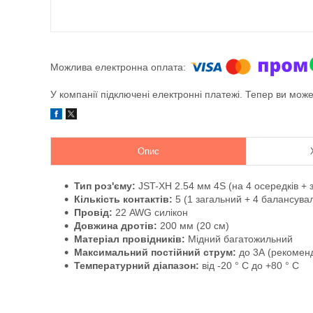
У компанії підключені електронні платежі. Тепер ви мож
Опис
Тип роз'єму:
JST-XH 2.54 мм 4S (на 4 осередків + з
Кількість контактів:
5 (1 загальний + 4 балансува
Провід:
22 AWG силікон
Довжина дротів:
200 мм (20 см)
Матеріал провідників:
Мідний багатожильний
Максимальний постійний струм:
до 3А (рекомен
Температурний діапазон:
від -20 ° C до +80 ° C