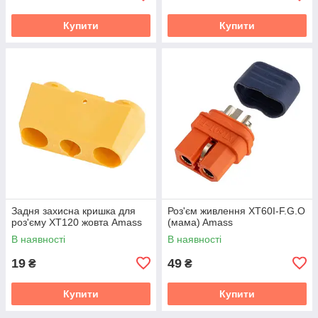
Купити
Купити
Задня захисна кришка для
Роз'єм живлення XT60I-F.G.O
роз'єму XT120 жовта Amass
(мама) Amass
В наявності
В наявності
19
49
₴
₴
Купити
Купити