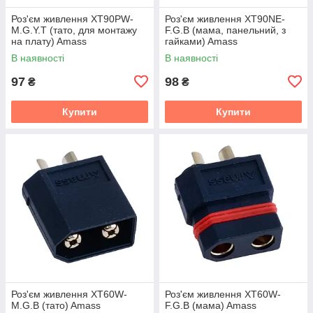
Роз'єм живлення XT90PW-
Роз'єм живлення XT90NE-
M.G.Y.T (тато, для монтажу
F.G.B (мама, панельний, з
на плату) Amass
гайками) Amass
В наявності
В наявності
97
98
₴
₴
Купити
Купити
Роз'єм живлення XT60W-
Роз'єм живлення XT60W-
M.G.B (тато) Amass
F.G.B (мама) Amass