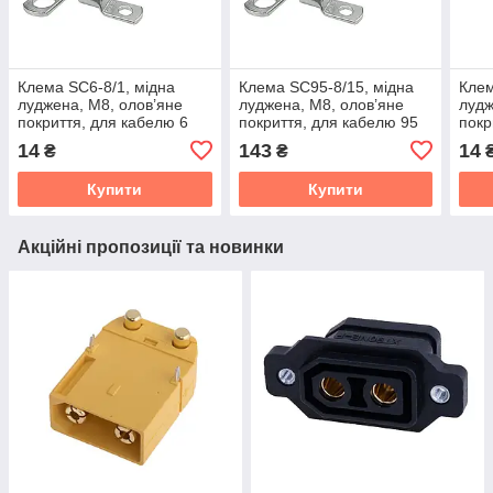
Клема SC6-8/1, мідна
Клема SC95-8/15, мідна
Клем
луджена, M8, олов’яне
луджена, M8, олов’яне
лудж
покриття, для кабелю 6
покриття, для кабелю 95
покр
мм²
мм²
мм²
14
143
14
₴
₴
Купити
Купити
Акційні пропозиції та новинки