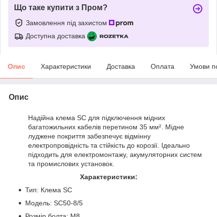
Що таке купити з Пром?
Замовлення під захистом
Доступна доставка
Опис
Характеристики
Доставка
Оплата
Умови п
Опис
Надійна клема SC для підключення мідних
багатожильних кабелів перетином 35 мм². Мідне
луджене покриття забезпечує відмінну
електропровідність та стійкість до корозії. Ідеально
підходить для електромонтажу, акумуляторних систем
та промислових установок.
Характеристики:
Тип: Клема SC
Модель: SC50-8/5
Розмір болта: M8