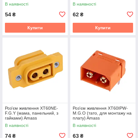
В наявності
В наявності
54
62
₴
₴
Купити
Купити
Роз'єм живлення XT60NE-
Роз'єм живлення XT60IPW-
F.G.Y (мама, панельний, з
M.G.O (тато, для монтажу на
гайками) Amass
плату) Amass
В наявності
В наявності
74
63
₴
₴