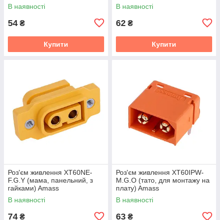
В наявності
В наявності
54
62
₴
₴
Купити
Купити
Роз'єм живлення XT60NE-
Роз'єм живлення XT60IPW-
F.G.Y (мама, панельний, з
M.G.O (тато, для монтажу на
гайками) Amass
плату) Amass
В наявності
В наявності
74
63
₴
₴