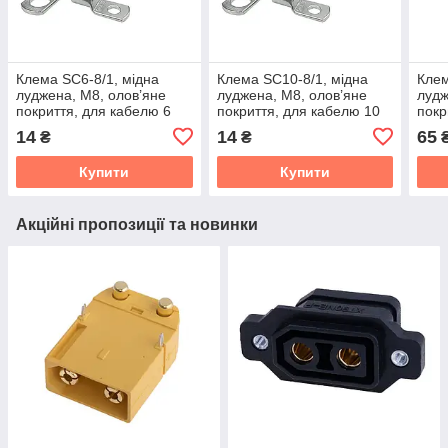
Клема SC6-8/1, мідна
Клема SC10-8/1, мідна
Клем
луджена, M8, олов’яне
луджена, M8, олов’яне
лудж
покриття, для кабелю 6
покриття, для кабелю 10
покр
мм²
мм²
мм²
14
14
65
₴
₴
Купити
Купити
Акційні пропозиції та новинки