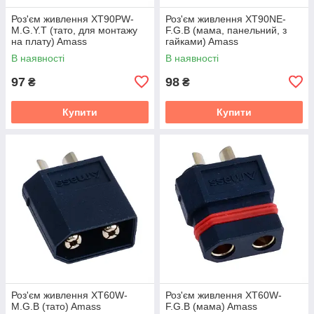
Роз'єм живлення XT90PW-
Роз'єм живлення XT90NE-
M.G.Y.T (тато, для монтажу
F.G.B (мама, панельний, з
на плату) Amass
гайками) Amass
В наявності
В наявності
97
98
₴
₴
Купити
Купити
Роз'єм живлення XT60W-
Роз'єм живлення XT60W-
M.G.B (тато) Amass
F.G.B (мама) Amass