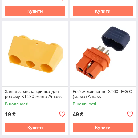
Купити
Купити
Задня захисна кришка для
Роз'єм живлення XT60I-F.G.O
роз'єму XT120 жовта Amass
(мама) Amass
В наявності
В наявності
19
49
₴
₴
Купити
Купити