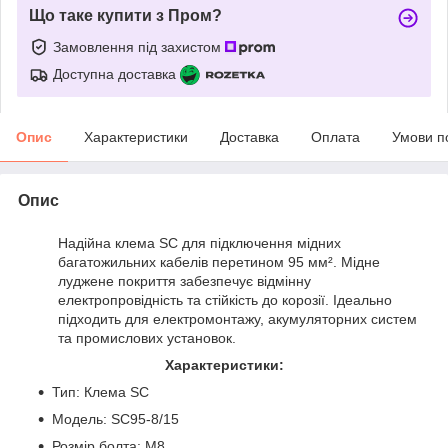
Що таке купити з Пром?
Замовлення під захистом
Доступна доставка
Опис
Характеристики
Доставка
Оплата
Умови п
Опис
Надійна клема SC для підключення мідних
багатожильних кабелів перетином 95 мм². Мідне
луджене покриття забезпечує відмінну
електропровідність та стійкість до корозії. Ідеально
підходить для електромонтажу, акумуляторних систем
та промислових установок.
Характеристики:
Тип: Клема SC
Модель: SC95-8/15
Розмір болта: M8