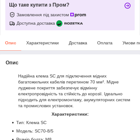
Що таке купити з Пром?
Замовлення під захистом
Доступна доставка
Опис
Характеристики
Доставка
Оплата
Умови п
Опис
Надійна клема SC для підключення мідних
багатожильних кабелів перетином 70 мм². Мідне
луджене покриття забезпечує відмінну
електропровідність та стійкість до корозії. Ідеально
підходить для електромонтажу, акумуляторних систем
та промислових установок.
Характеристики:
Тип: Клема SC
Модель: SC70-8/5
Розмір болта: M8