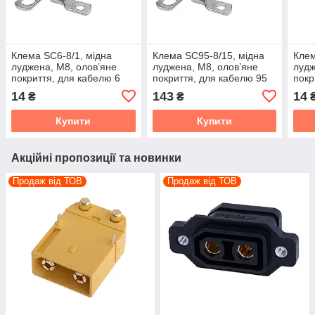
Клема SC6-8/1, мідна
Клема SC95-8/15, мідна
Клем
луджена, M8, олов’яне
луджена, M8, олов’яне
лудж
покриття, для кабелю 6
покриття, для кабелю 95
покр
мм²
мм²
мм²
14
143
14
₴
₴
Купити
Купити
Акційні пропозиції та новинки
Продаж від ТОВ
Продаж від ТОВ