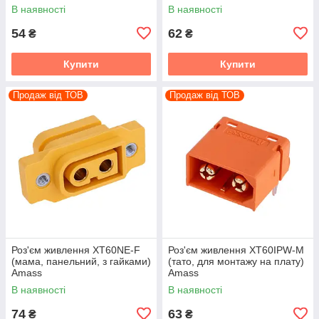
В наявності
В наявності
54
62
₴
₴
Купити
Купити
Продаж від ТОВ
Продаж від ТОВ
Роз'єм живлення XT60NE-F
Роз'єм живлення XT60IPW-M
(мама, панельний, з гайками)
(тато, для монтажу на плату)
Amass
Amass
В наявності
В наявності
74
63
₴
₴