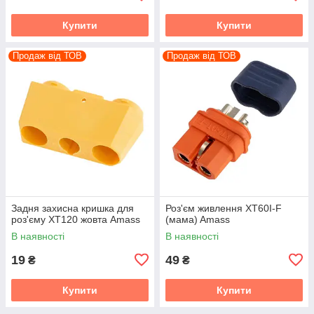
Купити
Купити
Продаж від ТОВ
Продаж від ТОВ
Задня захисна кришка для
Роз'єм живлення XT60I-F
роз'єму XT120 жовта Amass
(мама) Amass
В наявності
В наявності
19
49
₴
₴
Купити
Купити