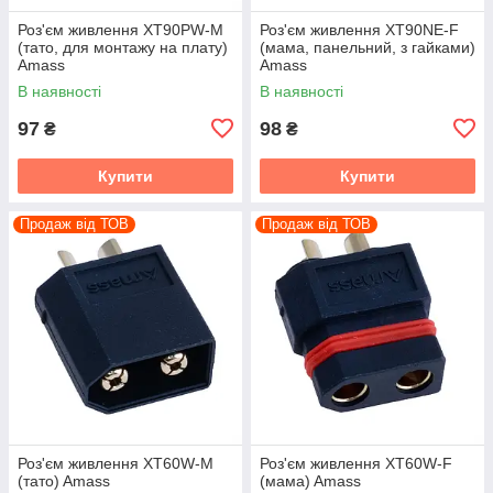
Роз'єм живлення XT90PW-M
Роз'єм живлення XT90NE-F
(тато, для монтажу на плату)
(мама, панельний, з гайками)
Amass
Amass
В наявності
В наявності
97
98
₴
₴
Купити
Купити
Продаж від ТОВ
Продаж від ТОВ
Роз'єм живлення XT60W-M
Роз'єм живлення XT60W-F
(тато) Amass
(мама) Amass