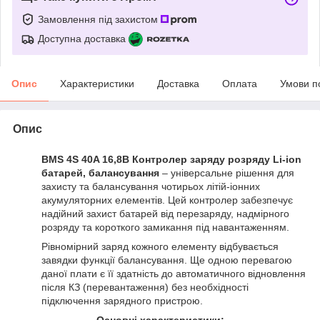
Замовлення під захистом
Доступна доставка
Опис
Характеристики
Доставка
Оплата
Умови п
Опис
BMS 4S 40A 16,8В Контролер заряду розряду Li-ion
батарей, балансування
– універсальне рішення для
захисту та балансування чотирьох літій-іонних
акумуляторних елементів. Цей контролер забезпечує
надійний захист батарей від перезаряду, надмірного
розряду та короткого замикання під навантаженням.
Рівномірний заряд кожного елементу відбувається
завядки функції балансування. Ще одною перевагою
даної плати є її здатність до автоматичного відновлення
після КЗ (перевантаження) без необхідності
підключення зарядного пристрою.
Основні характеристики: