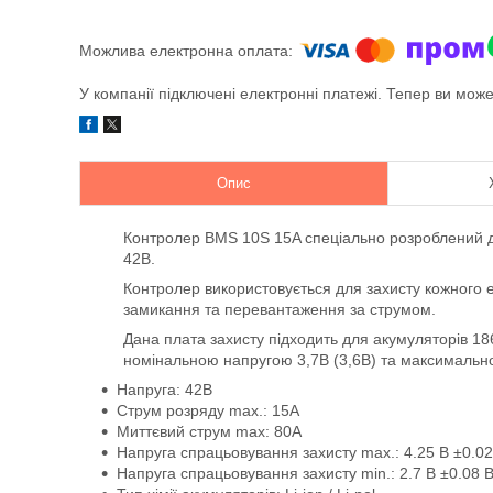
У компанії підключені електронні платежі. Тепер ви мож
Опис
Контролер BMS 10S 15A спеціально розроблений дл
42В.
Контролер використовується для захисту кожного 
замикання та перевантаження за струмом.
Дана плата захисту підходить для акумуляторів 186
номінальною напругою 3,7В (3,6В) та максимальн
Напруга: 42В
Струм розряду max.: 15A
Миттєвий струм max: 80A
Напруга спрацьовування захисту max.: 4.25 В ±0.0
Напруга спрацьовування захисту min.: 2.7 В ±0.08 