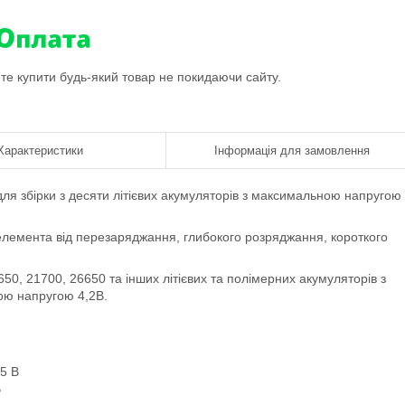
ете купити будь-який товар не покидаючи сайту.
Характеристики
Інформація для замовлення
я збірки з десяти літієвих акумуляторів з максимальною напругою
елемента від перезаряджання, глибокого розряджання, короткого
50, 21700, 26650 та інших літієвих та полімерних акумуляторів з
ою напругою 4,2В.
25 В
В