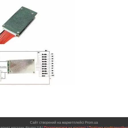
Сайт створений на маркетплейсі
Prom.ua
Інтернет магазин Akumo UA |
Поскаржитися на контент
|
Політика конфіденційно