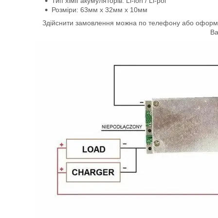
Тип хімії акумуляторів: Li-ion / Li-pol
Розміри: 63мм х 32мм х 10мм
Здійснити замовлення можна по телефону або оформит
Ва