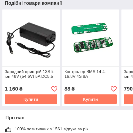
Подібні товари компанії
Зарядний пристрій 13S li-
Контролер BMS 14.4-
Заря
ion 48V (54.6V) 5A DC5.5
16.8V 4S 8A
ion 
1 160
88
790
₴
₴
Купити
Купити
Про нас
100% позитивних з 1561 відгука за рік