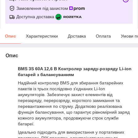
Замовлення під захистом
Доступна доставка
Опис
Характеристики
Доставка
Оплата
Умови п
Опис
BMS 3S 60A 12,6 В Контролер заряду-розряду Li-ion
батарей з балансуванням
Надійний контролер BMS для збирання батарейних
пакетів із трьох послідовно з'єднаних Li-Ion
акумуляторів. Забезпечує захист елементів від
перезаряду, перерозряду, короткого замикання та
перевантаження по струму. Додатково реалізована
функція балансування, що гарантує рівномірний заряд
кожного акумулятора, продовжуючи строк служби
батареї.
Ідеально підходить для використання у портативних
пристроях, DIY-проєктах, електроінструментах та