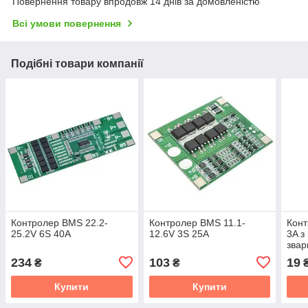
Повернення товару впродовж 14 днів за домовленістю
Всі умови повернення
Подібні товари компанії
Контролер BMS 22.2-
Контролер BMS 11.1-
Конт
25.2V 6S 40A
12.6V 3S 25A
3A з
зва
234
103
19
₴
₴
Купити
Купити