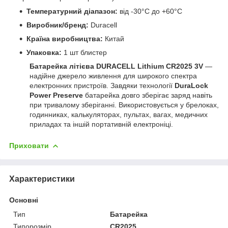
Температурний діапазон:
від -30°C до +60°C
Виробник/бренд:
Duracell
Країна виробництва:
Китай
Упаковка:
1 шт блистер
Батарейка літієва DURACELL Lithium CR2025 3V
—
надійне джерело живлення для широкого спектра
електронних пристроїв. Завдяки технології
DuraLock
Power Preserve
батарейка довго зберігає заряд навіть
при тривалому зберіганні. Використовується у брелоках,
годинниках, калькуляторах, пультах, вагах, медичних
приладах та іншій портативній електроніці.
Приховати
Характеристики
Основні
Тип
Батарейка
Типорозмір
CR2025