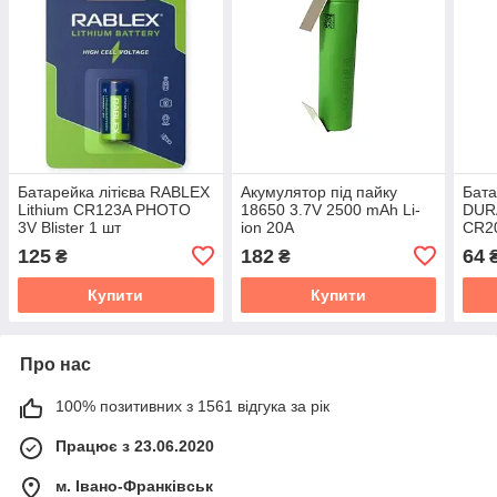
Батарейка літієва RABLEX
Акумулятор під пайку
Бата
Lithium CR123A PHOTO
18650 3.7V 2500 mAh Li-
DURA
3V Blister 1 шт
ion 20A
CR20
125
182
64
₴
₴
Купити
Купити
Про нас
100% позитивних з 1561 відгука за рік
Працює з 23.06.2020
м. Івано-Франківськ