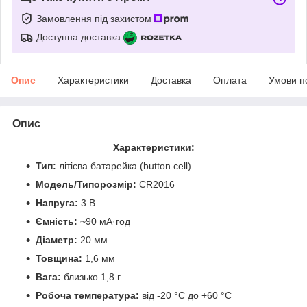
Замовлення під захистом
Доступна доставка
Опис
Характеристики
Доставка
Оплата
Умови п
Опис
Характеристики:
Тип:
літієва батарейка (button cell)
Модель/Типорозмір:
CR2016
Напруга:
3 В
Ємність:
~90 мА·год
Діаметр:
20 мм
Товщина:
1,6 мм
Вага:
близько 1,8 г
Робоча температура:
від -20 °C до +60 °C