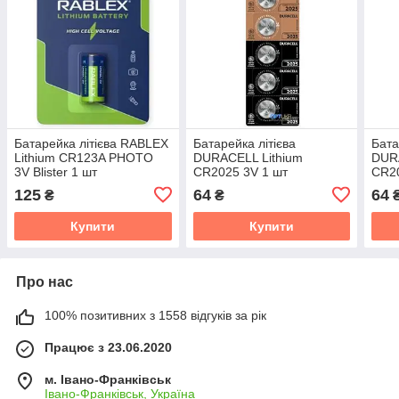
Батарейка літієва RABLEX
Батарейка літієва
Бата
Lithium CR123A PHOTO
DURACELL Lithium
DURA
3V Blister 1 шт
CR2025 3V 1 шт
CR20
125
64
64
₴
₴
Купити
Купити
Про нас
100% позитивних з 1558 відгуків за рік
Працює з 23.06.2020
м. Івано-Франківськ
Івано-Франківськ, Україна