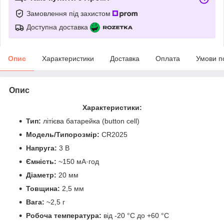
Замовлення під захистом
Доступна доставка
Опис
Характеристики
Доставка
Оплата
Умови п
Опис
Характеристики:
Тип:
літієва батарейка (button cell)
Модель/Типорозмір:
CR2025
Напруга:
3 В
Ємність:
~150 мА·год
Діаметр:
20 мм
Товщина:
2,5 мм
Вага:
~2,5 г
Робоча температура:
від -20 °C до +60 °C