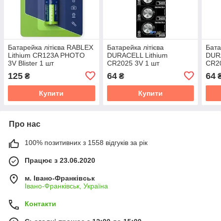
Батарейка літієва RABLEX
Батарейка літієва
Бата
Lithium CR123A PHOTO
DURACELL Lithium
DURA
3V Blister 1 шт
CR2025 3V 1 шт
CR20
125
64
64
₴
₴
Купити
Купити
Про нас
100% позитивних з 1558 відгуків за рік
Працює з 23.06.2020
м. Івано-Франківськ
Івано-Франківськ, Україна
Контакти