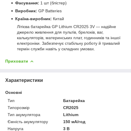
Фасування:
1 шт (блістер)
Виробник:
GP Batteries
Країна-виробник:
Китай
Літієва батарейка GP Lithium CR2025 3V — надійне
джерело живлення для пультів, брелоків, ваг,
калькуляторів, материнських плат, годинників та іншої
електроніки. Забезпечує стабільну роботу й тривалий
термін служби навіть у складних умовах.
Приховати
Характеристики
Основні
Тип
Батарейка
Типорозмір
CR2025
Тип акумулятора
Lithium
Ємність акумулятору
150 мА/год
Напруга
3 В