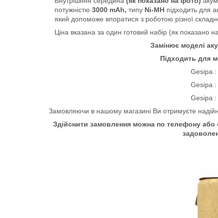
Внутрішння середина
(як показано на фото)
акум
потужністю
3000 mAh,
типу
Ni-MH
підходить для 
який допоможе впоратися з роботою різної складн
Ціна вказана за один готовий набір (як показано н
Замінює моделі ак
Підходить для м
Gesipa :
Gesipa :
Gesipa :
Замовляючи в нашому магазині Ви отримуєте надійни
Здійснити замовлення можна по телефону або о
задоволе