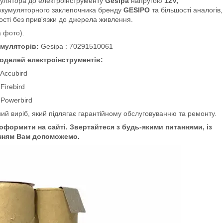
улятора до електроінструменту
Gesipa
напругою
12V,
аккумуляторного
заклепочника
бренду
GESIPO
та більшості аналогів,
ості без прив'язки до джерела живлення.
а фото).
умуляторів:
Gesipa : 70291510061
оделей електроінструментів:
 Accubird
 Firebird
 Powerbird
й виріб, який підлягає гарантійному обслуговуванню та ремонту.
формити на сайті. Звертайтеся з будь-якими питаннями, із
нням Вам допоможемо.