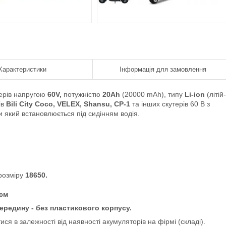
Характеристики
Інформація для замовлення
терів напругою
60V,
потужністю
20Ah
(20000 mAh),
типу
Li-ion
(літій-
ів
Bili City Coco, VELEX, Shansu, CP-1
та інших скутерів 60 В з
 який встановлюється під сидінням водія.
розміру
18650.
5см
середину - без пластикового корпусу.
ися в залежності від наявності акумуляторів на фірмі (складі).