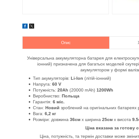
Опис
Універсальна аккумуляторна батарея для електроску
іонний) призначена
для багатьох моделей скутер
акумулятором у формі валізи
Тип акумуляторів:
Li-Ion
(літій-іонний)
Напруга:
60 V
Потужність:
20Ah
(20000 mAh)
1200Wh
Виробниство:
Польща
Гарантія:
6 міс.
Стан:
Новий
зроблений на оригінальних батареях 
Вага:
6,2 кг
Розміри: довжина
36см
х ширина
25см
х висота
9.
Ціна вказана за готову 
Ціна, потужність, та термін доставки може змінит