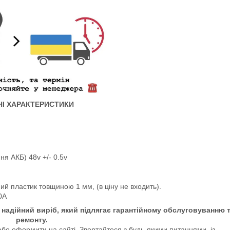
НІ ХАРАКТЕРИСТИКИ
ня АКБ) 48v +/- 0.5v
ий пластик товщиною 1 мм, (в ціну не входить).
0А
надійний виріб, який підлягає гарантійному обслуговуванню 
ремонту.
о оформити на сайті. Звертайтеся з будь-якими питаннями, із