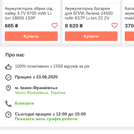
Акумуляторна збірка під
Акумуляторна батарея
Бата
пайку 3,7V 8700 mAh Li-
для БПЛА Лелека 24500
акум
Ion 18650 1S3P
mAh 6S7P Li-Ion 22.2V
maki
18650
685
8 620
370
₴
₴
Купити
Купити
Про нас
100% позитивних з 1558 відгуків за рік
Працює з 23.06.2020
м. Івано-Франківськ
Івано-Франківськ, Україна
Контакти
Сьогодні працює з 12:00 до 15:00
Показати весь графік роботи