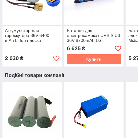
Аккумулятор для
Батарея для
Бата
гироскутера 36V 6400
електросамокат URBIS U3
элек
mAh Li Ion плоска
36V 8700mAh LG
MiJi
6 625
₴
2 030
5 2
₴
Купити
Подібні товари компанії