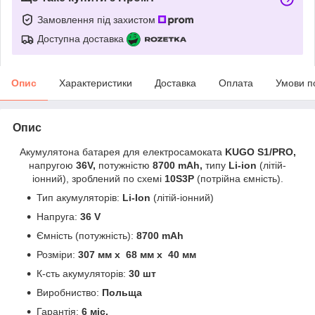
Замовлення під захистом
Доступна доставка
Опис
Характеристики
Доставка
Оплата
Умови п
Опис
Акумулятона батарея для електросамоката
KUGO S1/PRO
,
напругою
36V,
потужністю
8700 mAh,
типу
Li-ion
(літій-
іонний),
зроблений по схемі
10S3P
(потрійна ємність).
Тип акумуляторів:
Li-Ion
(літій-іонний)
Напруга:
36 V
Ємність (потужність):
8700 mAh
Розміри:
307 мм x 68 мм x 40 мм
К-сть акумуляторів:
30 шт
Виробниство:
Польща
Гарантія:
6 міс.