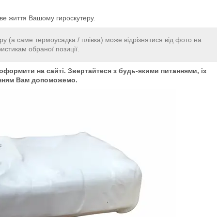
ве життя Вашому гироскутеру.
ру (а саме термоусадка / плівка) може відрізнятися від фото на
ристикам обраної позиції.
формити на сайті. Звертайтеся з будь-якими питаннями, із
нням Вам допоможемо.