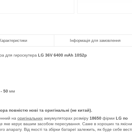
Характеристики
Інформація для замовлення
ра для гироскутера
LG 36V 6400 mAh 10S2p
а
- 50
мм
ра повністю нові та оригінальні (не китай).
ленний на
оригінальних
аккумуляторах розміру
18650
фірми
LG по
це яке керує вашим засобом пересування. Саме в хороших та якісн
о апарату. Від якості та збірки батареї залежить, як буде себе вест