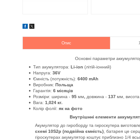
Опис
Основні параметри аккумулято
Тип акумулятора:
Li-ion
(літій-іонний)
Напруга:
36V
Ємність (потужність):
6400 mAh
Виробник:
Польща
Гарантія:
6 місяців
Розміри: ширина -
95
мм
,
довжина -
137
мм,
висот
Вага:
1,024 кг.
Колір фолії:
як на фото
Внутрішнні елементи аккумулято
Акумулятор до гироборду та гироскутера виготов
схемі 10S2p (подвійна ємність)
, батарея це сер
гіроскутерах акумулятор коштує приблизно 1/4 всьог