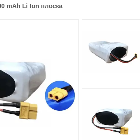
0 mAh Li Ion плоска