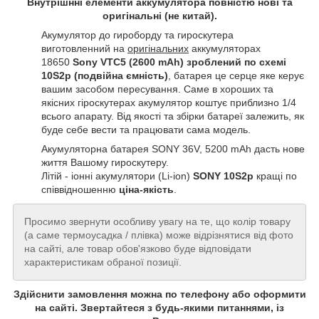
Внутрішнні елементи аккумулятора повністю нові та
оригінальні (не китай).
Акумулятор до гироборду та гироскутера
виготовленний на
оригінальних
аккумуляторах
18650
Sony VTC5 (2600 mAh) зроблений по схемі
10S2p (подвійна ємність)
, батарея це серце яке керує
вашим засобом пересування. Саме в хороших та
якісних гіроскутерах акумулятор коштує приблизно 1/4
всього апарату. Від якості та збірки батареї залежить, як
буде себе вести та працювати сама модель.
Акумуляторна батарея SONY 36V, 5200 mAh дасть нове
життя Вашому гироскутеру.
Літій - іонні акумулятори (Li-ion)
SONY 10S2p
кращі по
співвідношенню
ціна-якість
.
Просимо звернути особливу увагу на те, що колір товару
(а саме термоусадка / плівка) може відрізнятися від фото
на сайті, але товар обов'язково буде відповідати
характеристикам обраної позиції.
Здійснити замовлення можна по телефону або оформити
на сайті. Звертайтеся з будь-якими питаннями, із