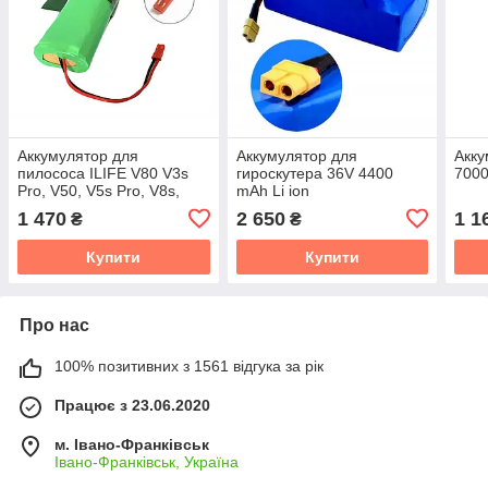
Аккумулятор для
Аккумулятор для
Акку
пилососа ILIFE V80 V3s
гироскутера 36V 4400
7000
Pro, V50, V5s Pro, V8s,
mAh Li ion
X750 14.4V 3500 mAh Li-
1 470
2 650
1 1
₴
₴
ion
Купити
Купити
Про нас
100% позитивних з 1561 відгука за рік
Працює з 23.06.2020
м. Івано-Франківськ
Івано-Франківськ, Україна