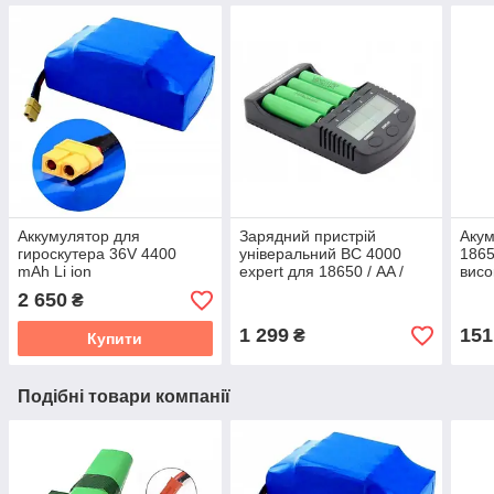
Аккумулятор для
Зарядний пристрій
Акум
гироскутера 36V 4400
універальний BC 4000
1865
mAh Li ion
expert для 18650 / AA /
висо
AAA
2 650
₴
1 299
151
₴
Купити
Подібні товари компанії