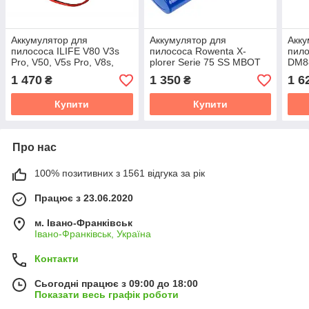
Аккумулятор для
Аккумулятор для
Акку
пилососа ILIFE V80 V3s
пилососа Rowenta X-
пило
Pro, V50, V5s Pro, V8s,
plorer Serie 75 SS MBOT
DM8
X750 14.4V 3500 mAh Li-
900 14.4V 2900 mAh
M88
1 470
1 350
1 6
₴
₴
ion
Купити
Купити
Про нас
100% позитивних з 1561 відгука за рік
Працює з 23.06.2020
м. Івано-Франківськ
Івано-Франківськ, Україна
Контакти
Сьогодні працює з 09:00 до 18:00
Показати весь графік роботи