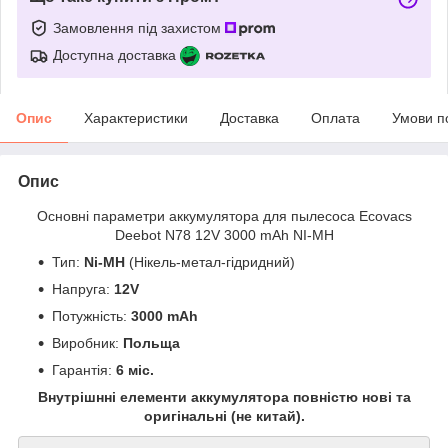
Замовлення під захистом
Доступна доставка
Опис
Характеристики
Доставка
Оплата
Умови п
Опис
Основні параметри аккумулятора для пылесоса Ecovacs
Deebot N78 12V 3000 mAh NI-MH
Тип:
Ni-MH
(Нікель-метал-гідридний)
Напруга:
12V
Потужність:
3000 mAh
Виробник:
Польща
Гарантія:
6 міс.
Внутрішнні елементи аккумулятора повністю нові та
оригінальні (не китай).