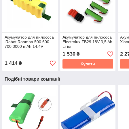
Акумулятор для пилососа
Акумулятор для пилососа
Акум
iRobot Roomba 500 600
Electrolux ZB29 18V 3,5 Ah
Xiao
700 3000 mAh 14.4V
Li-ion
1 530
2 2
₴
1 414
₴
Купити
Подібні товари компанії