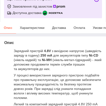
Замовлення під захистом
Доступна доставка
Опис
Характеристики
Доставка
Оплата
Умови п
Опис
Зарядний пристрій
4.8V
з вихідною напругою (швидкість
заряду в годину)
250 mA
для акумуляторів типу
Ni-CD
(нікель кадмій) та
Ni-MH
(нікель-метал-гідридний) - який
допоможе продовжити термін служби іграшок
та акумуляторів до них.
У процесі використання зарядного пристрою подбайте
про правильну експлуатацію, це допоможе забезпечити
максимальну працездатність та безпеку протягом
довгих років. При зарядці слід уникати попадання
вологи і впливу високих температур, щоб уникнути
поломки.
Легкий та компактний зарядний пристрій 4.8V 250 mA