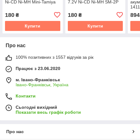
Ni-CD Ni-MH Mini-Tamiya
7.2V Ni-CD Ni-MH SM-2P
акум
1411
18V
180
180
894
₴
₴
Купити
Купити
Про нас
100% позитивних з 1557 відгуків за рік
Працює з 23.06.2020
м. Івано-Франківськ
Івано-Франківськ, Україна
Контакти
Сьогодні вихідний
Показати весь графік роботи
Про нас