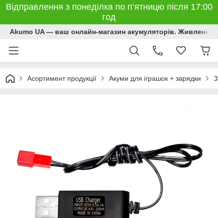
Відправлення з понеділка по п’ятницю після 17:00
год
Akumo UA — ваш онлайн-магазин акумуляторів. Живлення, 
Асортимент продукції
Акуми для іграшок + зарядки
З