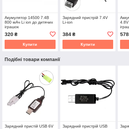
Акумулятор 14500 7.4В
Зарядний пристрій 7.4V
Акку
800 мАч Li ion до дитячих
Li-ion
4.8V
іграшок
ігра
320
384
578
₴
₴
Купити
Купити
Подібні товари компанії
Зарядний пристій USB 6V
Зарядний пристрій USB
Заря