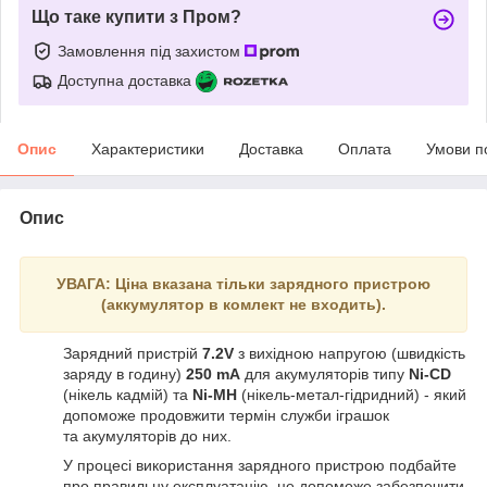
Що таке купити з Пром?
Замовлення під захистом
Доступна доставка
Опис
Характеристики
Доставка
Оплата
Умови п
Опис
УВАГА: Ціна вказана тільки зарядного пристрою
(аккумулятор в комлект не входить).
Зарядний пристрій
7.2V
з вихідною напругою (швидкість
заряду в годину)
250 mA
для акумуляторів типу
Ni-CD
(нікель кадмій) та
Ni-MH
(нікель-метал-гідридний) - який
допоможе продовжити термін служби іграшок
та акумуляторів до них.
У процесі використання зарядного пристрою подбайте
про правильну експлуатацію, це допоможе забезпечити