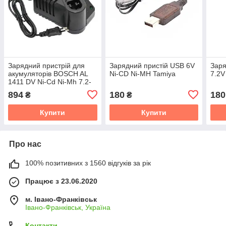
Зарядний пристрій для
Зарядний пристій USB 6V
Заря
акумуляторів BOSCH AL
Ni-CD Ni-MH Tamiya
7.2V
1411 DV Ni-Cd Ni-Mh 7.2-
18V
894
180
180
₴
₴
Купити
Купити
Про нас
100% позитивних з 1560 відгуків за рік
Працює з 23.06.2020
м. Івано-Франківськ
Івано-Франківськ, Україна
Контакти