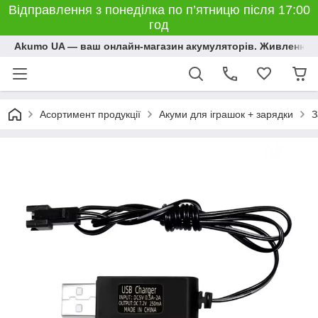
Відправлення з понеділка по п’ятницю після 17:00
год
Akumo UA — ваш онлайн-магазин акумуляторів. Живлення, 
Асортимент продукції
Акуми для іграшок + зарядки
З