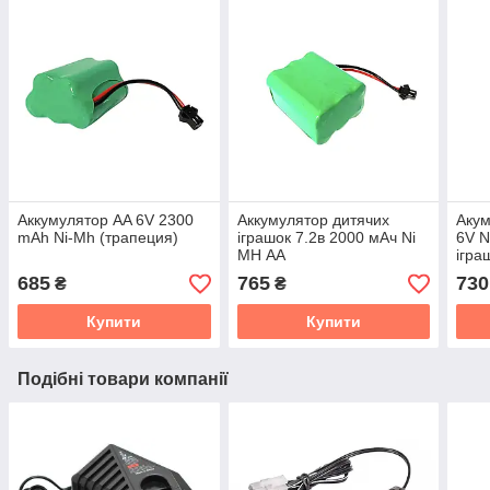
Аккумулятор AA 6V 2300
Аккумулятор дитячих
Аку
mAh Ni-Mh (трапеция)
іграшок 7.2в 2000 мАч Ni
6V N
MH АА
ігра
685
765
730
₴
₴
Купити
Купити
Подібні товари компанії