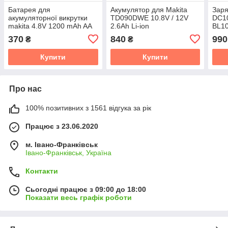
Батарея для
Акумулятор для Makita
Заря
акумуляторної викрутки
TD090DWE 10.8V / 12V
DC1
makita 4.8V 1200 mAh AA
2.6Ah Li-ion
BL10
12В 
370
840
990
₴
₴
Купити
Купити
Про нас
100% позитивних з 1561 відгука за рік
Працює з 23.06.2020
м. Івано-Франківськ
Івано-Франківськ, Україна
Контакти
Сьогодні працює з 09:00 до 18:00
Показати весь графік роботи