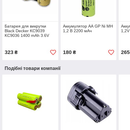
Батарея для викрутки
Аккумулятор АА GP Ni MH
Акк
Black Decker KC9039
1,2 В 2200 мАч
1,2V
KC9036 1400 mAh 3.6V
323
180
265
₴
₴
Подібні товари компанії