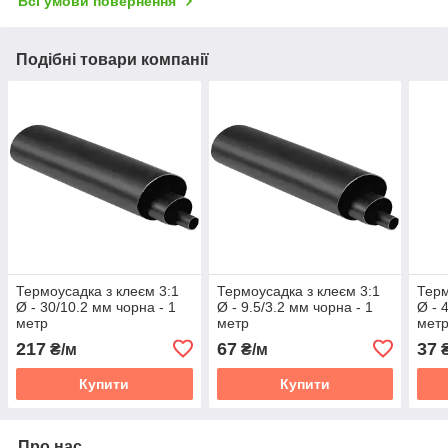
Всі умови повернення
Подібні товари компанії
Термоусадка з клеєм 3:1
Термоусадка з клеєм 3:1
Терм
Ø - 30/10.2 мм чорна - 1
Ø - 9.5/3.2 мм чорна - 1
Ø - 
метр
метр
мет
217
67
37
₴/м
₴/м
₴
Купити
Купити
Про нас