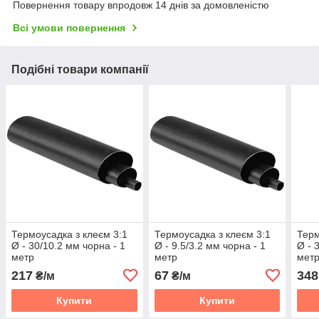
Повернення товару впродовж 14 днів за домовленістю
Всі умови повернення
Подібні товари компанії
Термоусадка з клеєм 3:1
Термоусадка з клеєм 3:1
Терм
Ø - 30/10.2 мм чорна - 1
Ø - 9.5/3.2 мм чорна - 1
Ø - 
метр
метр
мет
217
67
348
₴/м
₴/м
Купити
Купити