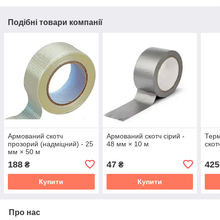
Подібні товари компанії
Армований скотч
Армований скотч сірий -
Терм
прозорий (надміцний) - 25
48 мм × 10 м
скот
мм × 50 м
188
47
425
₴
₴
Купити
Купити
Про нас