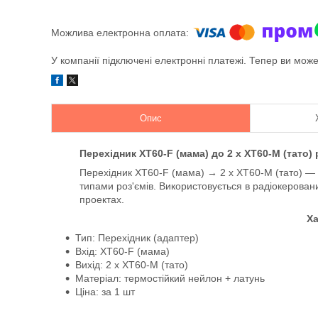
У компанії підключені електронні платежі. Тепер ви мож
Опис
Перехідник XT60-F (мама) до 2 х XT60-M (тато)
Перехідник
XT60-F (мама)
→
2 х XT60-M (тато)
— н
типами роз'ємів. Використовується в радіокерова
проектах.
Ха
Тип: Перехідник (адаптер)
Вхід:
XT60-F (мама)
Вихід:
2 х XT60-M (тато)
Матеріал: термостійкий нейлон + латунь
Ціна: за 1 шт