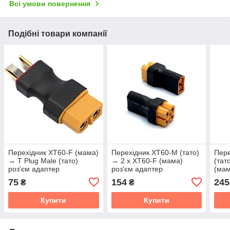
Всі умови повернення
Подібні товари компанії
Перехідник XT60-F (мама)
Перехідник XT60-M (тато)
Пер
→ T Plug Male (тато)
→ 2 х XT60-F (мама)
(тат
роз'єм адаптер
роз'єм адаптер
(мам
75
154
245
₴
₴
Купити
Купити