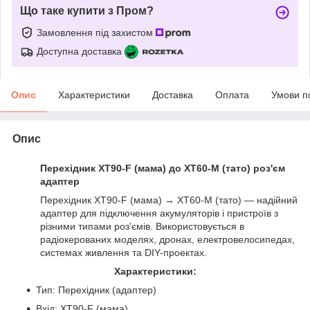
Що таке купити з Пром?
Замовлення під захистом
Доступна доставка
Опис
Характеристики
Доставка
Оплата
Умови п
Опис
Перехідник XT90-F (мама) до XT60-M (тато) роз'єм
адаптер
Перехідник
XT90-F (мама)
→
XT60-M (тато)
— надійний
адаптер для підключення акумуляторів і пристроїв з
різними типами роз'ємів. Використовується в
радіокерованих моделях, дронах, електровелосипедах,
системах живлення та DIY-проектах.
Характеристики:
Тип: Перехідник (адаптер)
Вхід:
XT90-F (мама)