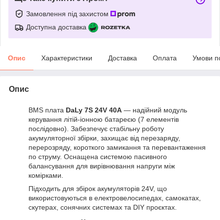
Замовлення під захистом
Доступна доставка
Опис
Характеристики
Доставка
Оплата
Умови п
Опис
BMS плата
DaLy 7S 24V 40A
— надійний модуль
керування літій-іонною батареєю (7 елементів
послідовно). Забезпечує стабільну роботу
акумуляторної збірки, захищає від перезаряду,
перерозряду, короткого замикання та перевантаження
по струму. Оснащена системою пасивного
балансування для вирівнювання напруги між
комірками.
Підходить для збірок акумуляторів 24V, що
використовуються в електровелосипедах, самокатах,
скутерах, сонячних системах та DIY проєктах.