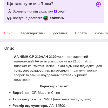
Що таке купити з Пром?
Замовлення під захистом
Доступна доставка
Опис
Характеристики
Доставка
Оплата
Умови п
Опис
AA NiMH GP 210AAH 2100mah
- промисловий
пальчиковий АА акумулятор ємністю 2100 mah з
плоским контактом "плюс", який відмінно підходить для
точкового зварювання, виготовлення акумуляторних
зборок та заміни вбудованих батарей у різних
пристроях.
Характеристики:
Виробник:
GP, Made in China
Тип акумулятора:
NiMH (нікель-металгідридний)
Розмір акумулятора:
AA, 14500