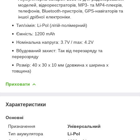
моделей, відеореєстраторів, MP3- та MP4-плеєрів,
телефонів, Bluetooth-пристроїв, GPS-навігаторів та
іншої дрібної електроніки.
Тип/хімія: Li-Pol (літій-полімерний)
Ємність: 1200 mAh
Номінальна напруга: 3.7V / max: 4.2V
Вбудований захист: Так від перезаряду та
перерозряду
Розмір: 40 х 30 x 10 мм (довжина x ширина x
товщина)
Приховати
Характеристики
Основні
Призначення
Універсальний
Тип акумулятора
Li-Pol