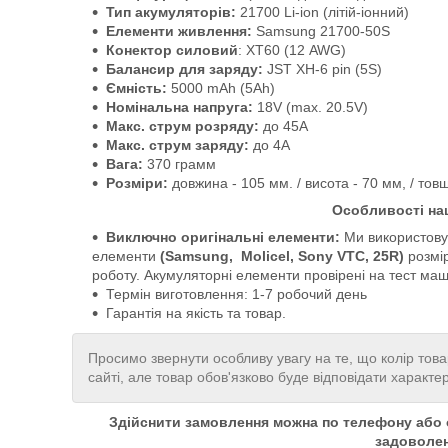
Тип акумуляторів:
21700 Li-ion (літій-іонний)
Елементи живлення:
Samsung 21700-50S
Конектор силовий
: ХТ60 (12 AWG)
Балансир для заряду:
JST XH-6 pin (5S)
Ємність:
5000 mAh (5Ah)
Номінальна напруга:
18V (max. 20.5V)
Макс. струм розряду:
до 45А
Макс. струм заряду:
до 4А
Вага:
370 грамм
Розміри:
довжина - 105 мм. / висота - 70 мм, / тов
Особливості на
Виключно оригінальні елементи:
Ми використовує
елементи
(Samsung, Molicel, Sony VTC, 25R)
розмі
роботу.
Акумуляторні елементи провірені на тест маши
Термін виготовлення: 1-7 робочий день
Гарантія на якість та товар.
Просимо звернути особливу увагу на те, що колір това
сайті, але товар обов'язково буде відповідати характе
Здійснити замовлення можна по телефону або о
задоволе