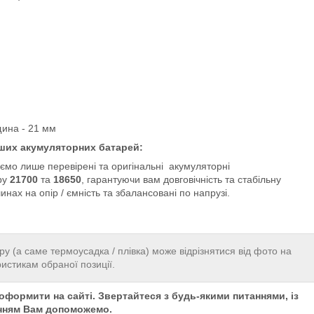
щина - 21 мм
ших акумуляторних батарей:
мо лише перевірені та оригінальні акумуляторні
ру
21700
та
18650
, гарантуючи вам довговічність та стабільну
нах на опір / ємність та збалансовані по напрузі.
ру (а саме термоусадка / плівка) може відрізнятися від фото на
ристикам обраної позиції.
формити на сайті. Звертайтеся з будь-якими питаннями, із
нням Вам допоможемо.