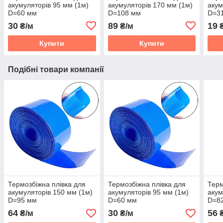
акумуляторів 95 мм (1м)
акумуляторів 170 мм (1м)
акум
D=60 мм
D=108 мм
D=3
30
89
19
₴/м
₴/м
₴
Купити
Купити
Подібні товари компанії
Термозбіжна плівка для
Термозбіжна плівка для
Терм
акумуляторів 150 мм (1м)
акумуляторів 95 мм (1м)
акум
D=95 мм
D=60 мм
D=8
64
30
56
₴/м
₴/м
₴