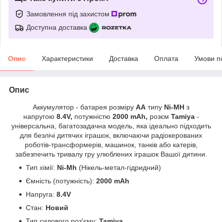
Замовлення під захистом
Доступна доставка
Опис
Характеристики
Доставка
Оплата
Умови п
Опис
Аккумулятор - батарея розміру
AA
типу
Ni-MH
з
напругою
8.4V,
потужністю
2000 mAh,
розєм
Tamiya
-
універсальна, багатозадачна модель, яка ідеально підходить
для безлічі дитячих іграшок, включаючи радіокерованих
роботів-трансформерів, машинок, танків або катерів,
забезпечить тривалу гру улюблених іграшок Вашої дитини.
Тип хімії:
Ni-Mh
(Нікель-метал-гідридний)
Ємність (потужність):
2000 mAh
Напруга:
8.4V
Стан:
Новий
Тип силового роз'єму:
Tamiya