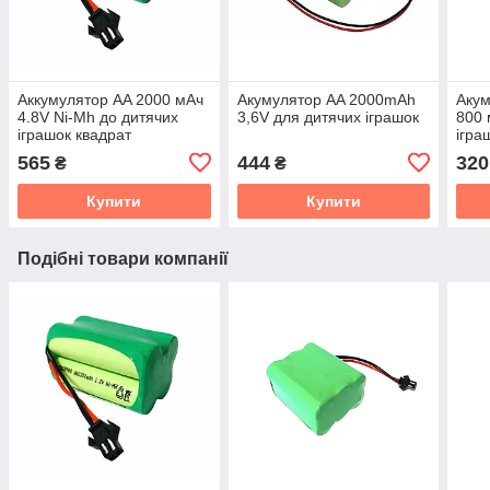
Аккумулятор AA 2000 мАч
Акумулятор AA 2000mAh
Акум
4.8V Ni-Mh до дитячих
3,6V для дитячих іграшок
800 
іграшок квадрат
ігра
565
444
320
₴
₴
Купити
Купити
Подібні товари компанії