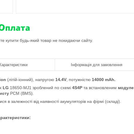
ете купити будь-який товар не покидаючи сайту.
Характеристики
Інформація для замовлення
ion
(літій-іонний)
, напругою
14.4V
, потужністю
14000 mAh.
ах
LG
18650-MJ1 зроблений по схемі
4S4P
та встановленим
модуле
исту
PCM (BMS).
ися в залежності від наявності акумуляторів на фірмі (складі).
рактеристики: