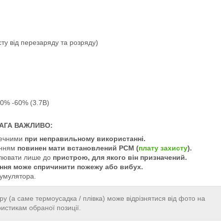
ту від перезаряду та розряду)
40% -60% (3.7В)
АГА ВАЖЛИВО:
зпечними
при неправильному використанні.
анням
повинен мати встановлений PCM (
плату захисту
).
овлювати лише до
пристрою, для якого він призначений.
ння може спричинити пожежу або вибух.
кумулятора.
ру (а саме термоусадка / плівка) може відрізнятися від фото на
ристикам обраної позиції.