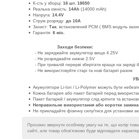
К-сть у зборці:
16 шт. 18650
Реальна ємність:
14Ah
(14000 mAh)
Напруга:
14.4V
Струм розряду:
до 10А
Захист:
Так
, встановлений PCM ( BMS модуль захис
Гарантія:
6 міс.
Заходи безпеки:
- Не заряджайте акумулятор вище 4.25V
- Не розряджайте нижче 2.5V
- При тривалій перерві зберігати краще на заряді 
- Не використовуйте старі та нові батареї разом
УВ
Акумулятори Li-Ion / Li-Polymer можуть бути небе
Кожна батарея або пакет батарей перед використ
Пакет батарей / акумулятор слід кріпити та встан
Неправильне використання або коротке замика
Не прикладайте фізичну силу/тиск для установки а
Просимо звернути особливу увагу на те, що колір това
сайті, але товар обов'язково буде відповідати характе