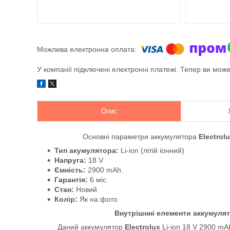
У компанії підключені електронні платежі. Тепер ви мож
Опис
Основні параметри аккумулятора
Electrol
Тип акумулятора:
Li-ion (літій іонний)
Напруга:
18 V
Ємність:
2900 mAh.
Гарантія:
6 міс.
Стан:
Новий
Колір:
Як на фото
Внутрішнні елементи аккумулято
Даний аккумулятор
Electrolux
Li-ion
18 V 29
00 m