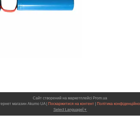
Сайт створений на маркетплейсі
Prom.ua
Інтернет магазин Akumo UA |
Поскаржитися на контент
|
Політика конфіденційно
Select Language
▼