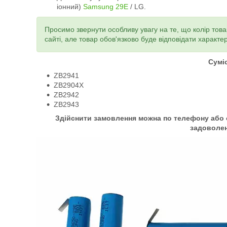
іонний)
Samsung 29E
/ LG.
Просимо звернути особливу увагу на те, що колір това
сайті, але товар обов'язково буде відповідати характе
Сумі
ZB2941
ZB2904X
ZB2942
ZB2943
Здійснити замовлення можна по телефону або о
задоволе