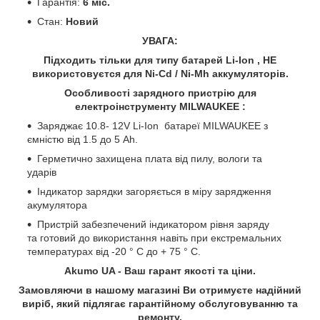
Гарантія:
6 міс.
Стан:
Новий
УВАГА:
Підходить тільки для типу батарей Li-Ion ,
НЕ
використовуєтся для Ni-Cd / Ni-Mh аккумуляторів.
Особливості зарядного пристрію для
електроінструменту MILWAUKEE :
Заряджає 10.8- 12V Li-Ion батареї MILWAUKEE з
ємністю від 1.5 до 5 Ah.
Герметично захищена плата від пилу, вологи та
ударів
Індикатор зарядки загоряється в міру зарядження
акумулятора
Пристрій забезпечений індикатором рівня заряду
та готовий до використання навіть при екстремальних
температурах від -20 ° C до + 75 ° C.
Akumo UA - Ваш гарант якості та ціни.
Замовляючи в нашому магазині Ви отримуєте надійний
виріб, який підлягає гарантійному обслуговуванню та
ремонту.