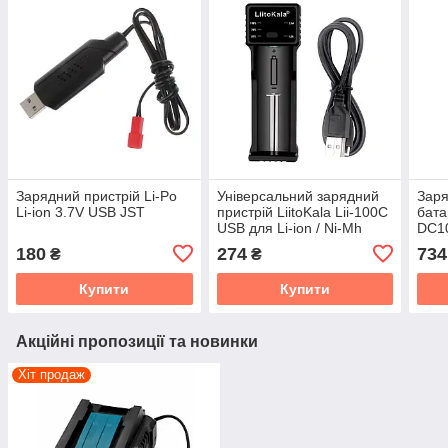
Зарядний пристрій Li-Po
Універсальний зарядний
Заря
Li-ion 3.7V USB JST
пристрій LiitoKala Lii-100C
бата
USB для Li-ion / Ni-Mh
DC10
180
274
734
₴
₴
Купити
Купити
Акційні пропозиції та новинки
Хіт продаж