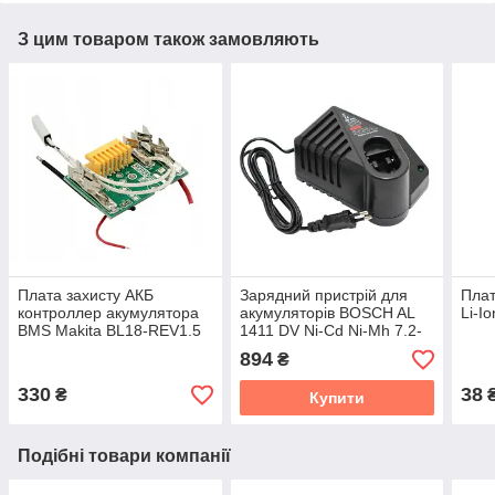
З цим товаром також замовляють
Плата захисту АКБ
Зарядний пристрій для
Плат
контроллер акумулятора
акумуляторів BOSCH AL
Li-I
BMS Makita BL18-REV1.5
1411 DV Ni-Cd Ni-Mh 7.2-
18V
894
₴
330
38
₴
Купити
Подібні товари компанії