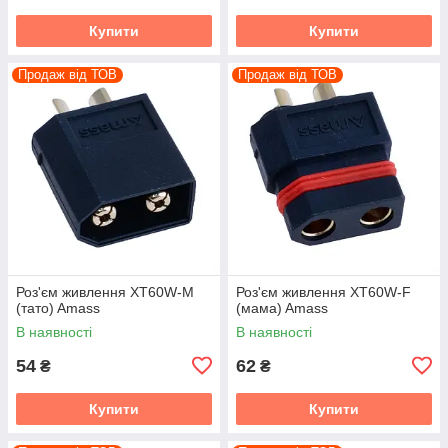
Купити
Купити
Продаж від ТОВ
Продаж від ТОВ
Роз'єм живлення XT60W-M
Роз'єм живлення XT60W-F
(тато) Amass
(мама) Amass
В наявності
В наявності
54
62
₴
₴
Купити
Купити