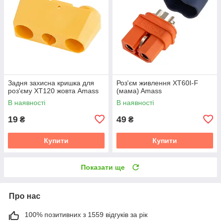
Задня захисна кришка для
Роз'єм живлення XT60I-F
роз'єму XT120 жовта Amass
(мама) Amass
В наявності
В наявності
19
49
₴
₴
Купити
Купити
Показати ще
Про нас
100% позитивних з 1559 відгуків за рік