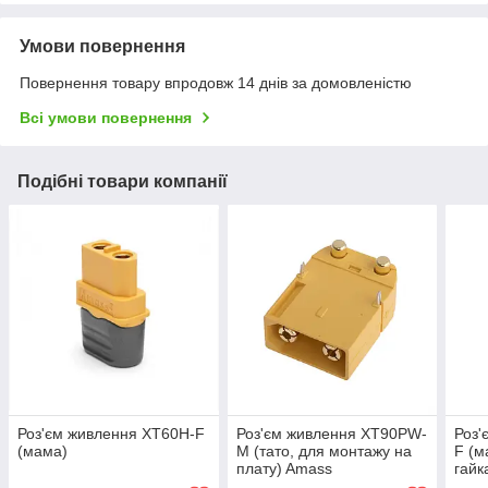
Умови повернення
Повернення товару впродовж 14 днів за домовленістю
Всі умови повернення
Подібні товари компанії
Роз'єм живлення XT60H-F
Роз'єм живлення XT90PW-
Роз'
(мама)
M (тато, для монтажу на
F (м
плату) Amass
гайк