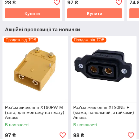
28
97
74
₴
₴
Купити
Купити
Акційні пропозиції та новинки
Продаж від ТОВ
Продаж від ТОВ
Роз'єм живлення XT90PW-M
Роз'єм живлення XT90NE-F
(тато, для монтажу на плату)
(мама, панельний, з гайками)
Amass
Amass
В наявності
В наявності
97
98
₴
₴