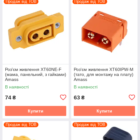
Продаж від ТОВ
Продаж від ТОВ
Роз'єм живлення XT60NE-F
Роз'єм живлення XT60IPW-M
(мама, панельний, з гайками)
(тато, для монтажу на плату)
Amass
Amass
В наявності
В наявності
74
63
₴
₴
Купити
Купити
Продаж від ТОВ
Продаж від ТОВ