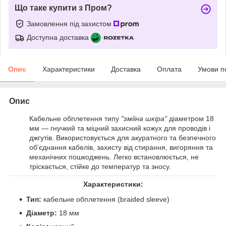
Що таке купити з Пром?
Замовлення під захистом
Доступна доставка
Опис
Характеристики
Доставка
Оплата
Умови п
Опис
Кабельне обплетення типу
"зміїна шкіра"
діаметром 18
мм — гнучкий та міцний захисний кожух для проводів і
джгутів. Використовується для акуратного та безпечного
об’єднання кабелів, захисту від стирання, вигоряння та
механічних пошкоджень. Легко встановлюється, не
тріскається, стійке до температур та зносу.
Характеристики:
Тип:
кабельне обплетення (braided sleeve)
Діаметр:
18 мм