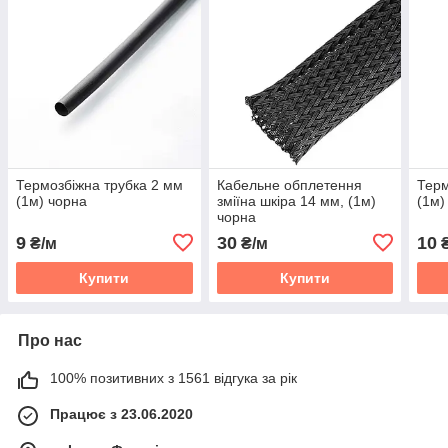
Термозбіжна трубка 2 мм
Кабельне обплетення
Терм
(1м) чорна
зміїна шкіра 14 мм, (1м)
(1м)
чорна
9
30
10
₴/м
₴/м
₴
Купити
Купити
Про нас
100% позитивних з 1561 відгука за рік
Працює з 23.06.2020