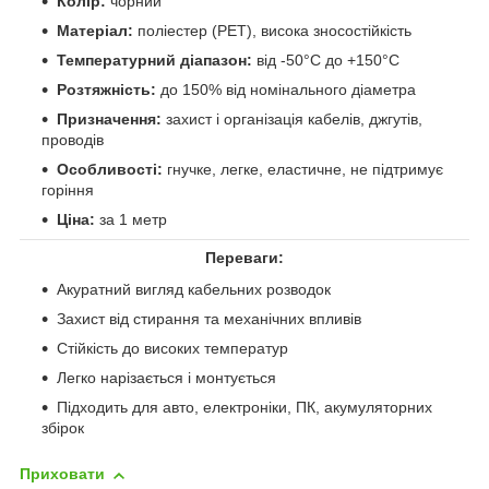
Колір:
чорний
Матеріал:
поліестер (PET), висока зносостійкість
Температурний діапазон:
від -50°C до +150°C
Розтяжність:
до 150% від номінального діаметра
Призначення:
захист і організація кабелів, джгутів,
проводів
Особливості:
гнучке, легке, еластичне, не підтримує
горіння
Ціна:
за 1 метр
Переваги:
Акуратний вигляд кабельних розводок
Захист від стирання та механічних впливів
Стійкість до високих температур
Легко нарізається і монтується
Підходить для авто, електроніки, ПК, акумуляторних
збірок
Приховати