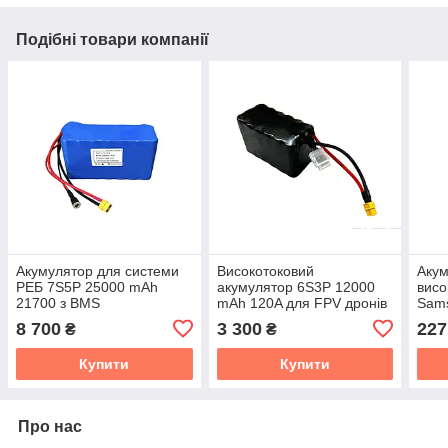
Подібні товари компанії
Акумулятор для системи
Високотоковий
Аку
РЕБ 7S5P 25000 mAh
акумулятор 6S3P 12000
висо
21700 з BMS
mAh 120A для FPV дронів
Sam
21700
5000
8 700
3 300
227
₴
₴
Купити
Купити
Про нас