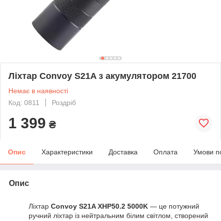
Ліхтар Convoy S21A з акумулятором 21700
Немає в наявності
Код: 0811
Роздріб
1 399
₴
Опис
Характеристики
Доставка
Оплата
Умови п
Опис
Ліхтар
Convoy S21A XHP50.2 5000K
— це потужний
ручний ліхтар із нейтральним білим світлом, створений