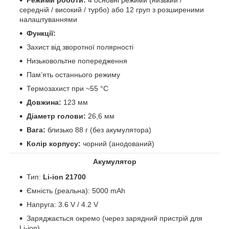
Режими роботи:
4 основні режими (низький /
середній / високий / турбо) або 12 груп з розширеними
налаштуваннями
Функції:
Захист від зворотної полярності
Низьковольтне попередження
Пам’ять останнього режиму
Термозахист при ~55 °C
Довжина:
123 мм
Діаметр голови:
26,6 мм
Вага:
близько 88 г (без акумулятора)
Колір корпусу:
чорний (анодований)
Акумулятор
Тип:
Li-ion 21700
Ємність (реальна): 5000 mAh
Напруга: 3.6 V / 4.2 V
Заряджається окремо (через зарядний пристрій для
Li-ion)