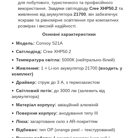
для побутового, туристичного та професійного
використання. Завдяки світлодіоду
Cree XHP50.2
та
живленню від акумулятора
21700
, він забезпечує
яскраве та рівномірне освітлення при компактних
розмірах і високій надійності.
Основні характеристики
Модель:
Convoy S21A
Світлодіод:
Cree XHP50.2
Температура світла:
5000K (нейтрально-білий)
Живлення:
1 × Li-ion акумулятор 21700
(входить у
комплект)
Драйвер:
струм до 3 A, з термозахистом
Світловий потік:
до 3000 лм (залежить від
акумулятора)
Матеріал корпусу:
авіаційний алюміній
Поверхня корпусу:
анодування типу III
Лінза:
загартоване скло з AR-покриттям
Відбивач:
тип OP (orange peel – текстурований)