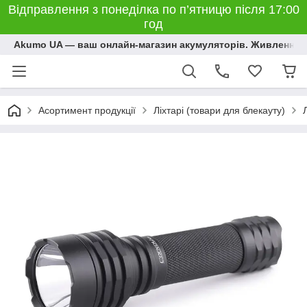
Відправлення з понеділка по п’ятницю після 17:00
год
Akumo UA — ваш онлайн-магазин акумуляторів. Живлення, 
Асортимент продукції
Ліхтарі (товари для блекауту)