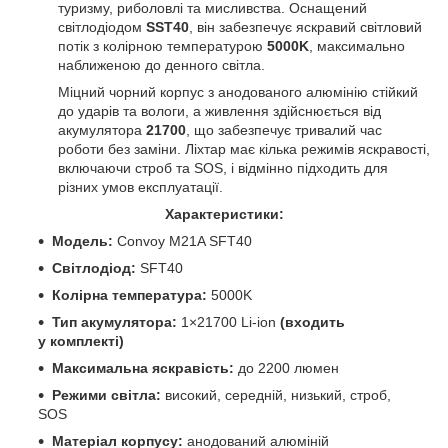
туризму, риболовлі та мисливства. Оснащений
світлодіодом
SST40
, він забезпечує яскравий світловий
потік з колірною температурою
5000K
, максимально
наближеною до денного світла.
Міцний чорний корпус з анодованого алюмінію стійкий
до ударів та вологи, а живлення здійснюється від
акумулятора
21700
, що забезпечує тривалий час
роботи без заміни. Ліхтар має кілька режимів яскравості,
включаючи строб та SOS, і відмінно підходить для
різних умов експлуатації.
Характеристики:
Модель:
Convoy M21A SFT40
Світлодіод:
SFT40
Колірна температура:
5000K
Тип акумулятора:
1×21700 Li-ion
(входить
у комплекті)
Максимальна яскравість:
до 2200 люмен
Режими світла:
високий, середній, низький, строб,
SOS
Матеріал корпусу:
анодований алюміній