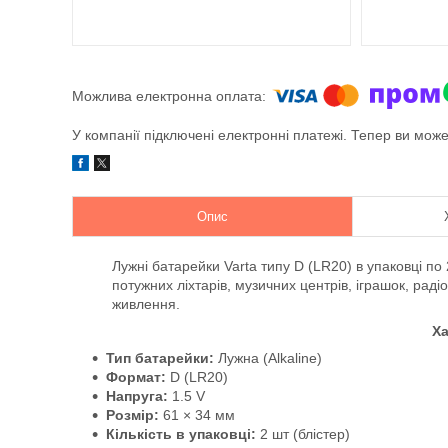
У компанії підключені електронні платежі. Тепер ви мож
Опис
Лужні батарейки Varta типу D (LR20) в упаковці п
потужних ліхтарів, музичних центрів, іграшок, рад
живлення.
Ха
Тип батарейки:
Лужна (Alkaline)
Формат:
D (LR20)
Напруга:
1.5 V
Розмір:
61 × 34 мм
Кількість в упаковці:
2 шт (блістер)