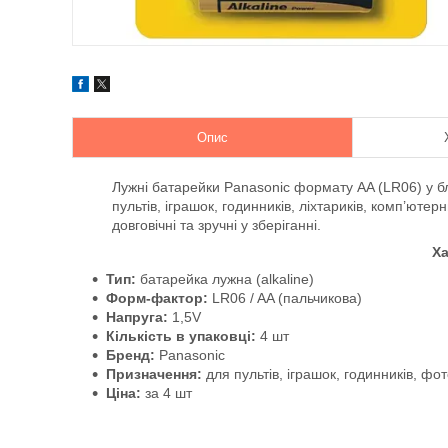
Опис
Лужні батарейки Panasonic формату AA (LR06) у бл
пультів, іграшок, годинників, ліхтариків, комп’ют
довговічні та зручні у зберіганні.
Ха
Тип:
батарейка лужна (alkaline)
Форм-фактор:
LR06 / AA (пальчикова)
Напруга:
1,5V
Кількість в упаковці:
4 шт
Бренд:
Panasonic
Призначення:
для пультів, іграшок, годинників, фо
Ціна:
за 4 шт