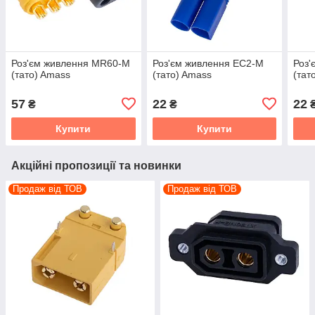
Роз'єм живлення MR60-M
Роз'єм живлення EC2-M
Роз'
(тато) Amass
(тато) Amass
(тат
57
22
22
₴
₴
Купити
Купити
Акційні пропозиції та новинки
Продаж від ТОВ
Продаж від ТОВ