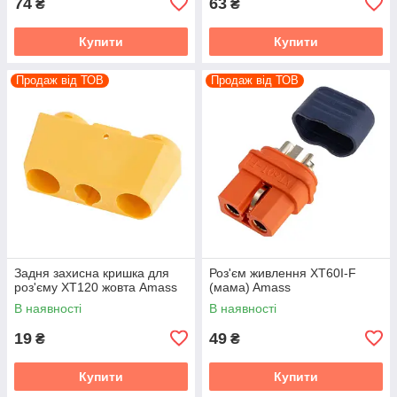
74
63
₴
₴
Купити
Купити
Продаж від ТОВ
Продаж від ТОВ
Задня захисна кришка для
Роз'єм живлення XT60I-F
роз'єму XT120 жовта Amass
(мама) Amass
В наявності
В наявності
19
49
₴
₴
Купити
Купити