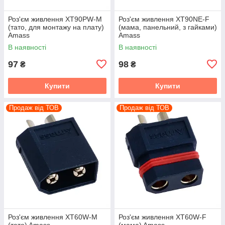
Роз'єм живлення XT90PW-M
Роз'єм живлення XT90NE-F
(тато, для монтажу на плату)
(мама, панельний, з гайками)
Amass
Amass
В наявності
В наявності
97
98
₴
₴
Купити
Купити
Продаж від ТОВ
Продаж від ТОВ
Роз'єм живлення XT60W-M
Роз'єм живлення XT60W-F
(тато) Amass
(мама) Amass