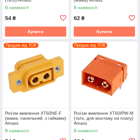
В наявності
В наявності
54
62
₴
₴
Купити
Купити
Продаж від ТОВ
Продаж від ТОВ
Роз'єм живлення XT60NE-F
Роз'єм живлення XT60IPW-M
(мама, панельний, з гайками)
(тато, для монтажу на плату)
Amass
Amass
В наявності
В наявності