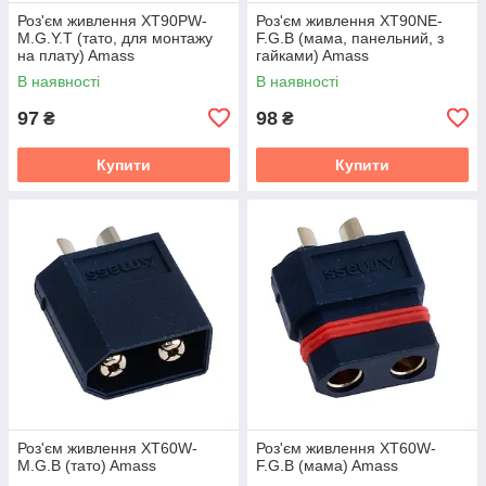
Роз'єм живлення XT90PW-
Роз'єм живлення XT90NE-
M.G.Y.T (тато, для монтажу
F.G.B (мама, панельний, з
на плату) Amass
гайками) Amass
В наявності
В наявності
97
98
₴
₴
Купити
Купити
Роз'єм живлення XT60W-
Роз'єм живлення XT60W-
M.G.B (тато) Amass
F.G.B (мама) Amass