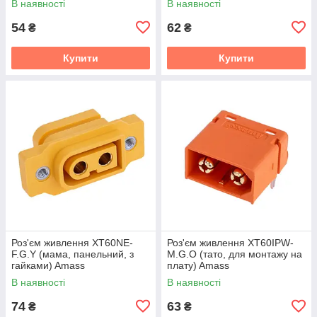
В наявності
В наявності
54
62
₴
₴
Купити
Купити
Роз'єм живлення XT60NE-
Роз'єм живлення XT60IPW-
F.G.Y (мама, панельний, з
M.G.O (тато, для монтажу на
гайками) Amass
плату) Amass
В наявності
В наявності
74
63
₴
₴