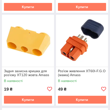
Купити
Купити
Задня захисна кришка для
Роз'єм живлення XT60I-F.G.O
роз'єму XT120 жовта Amass
(мама) Amass
В наявності
В наявності
19
49
₴
₴
Купити
Купити