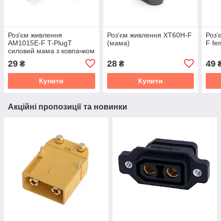
Роз'єм живлення
Роз'єм живлення XT60H-F
Роз’
AM1015E-F T-PlugT
(мама)
F fe
силовий мама з ковпачком
29
28
49
₴
₴
Купити
Купити
Акційні пропозиції та новинки