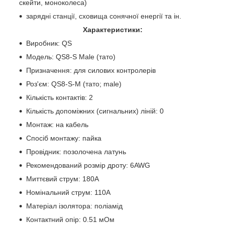
скейти, моноколеса)
зарядні станції, сховища сонячної енергії та ін.
Характеристики:
Виробник: QS
Модель: QS8-S Мale (тато)
Призначення: для силових контролерів
Роз'єм: QS8-S-M (тато; male)
Кількість контактів: 2
Кількість допоміжних (сигнальних) ліній: 0
Монтаж: на кабель
Спосіб монтажу: пайка
Провідник: позолочена латунь
Рекомендований розмір дроту: 6AWG
Миттєвий струм: 180А
Номінальний струм: 110А
Матеріал ізолятора: поліамід
Контактний опір: 0.51 мОм