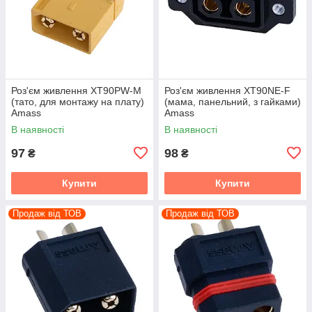
Роз'єм живлення XT90PW-M
Роз'єм живлення XT90NE-F
(тато, для монтажу на плату)
(мама, панельний, з гайками)
Amass
Amass
В наявності
В наявності
97
98
₴
₴
Купити
Купити
Продаж від ТОВ
Продаж від ТОВ