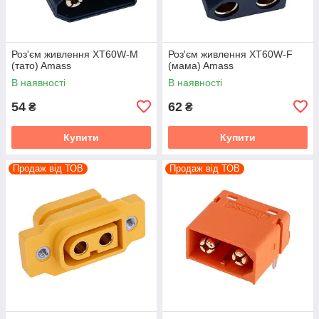
Роз'єм живлення XT60W-M
Роз'єм живлення XT60W-F
(тато) Amass
(мама) Amass
В наявності
В наявності
54
62
₴
₴
Купити
Купити
Продаж від ТОВ
Продаж від ТОВ