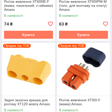
Роз'єм живлення XT60NE-F
Роз'єм живлення XT60IPW-M
(мама, панельний, з гайками)
(тато, для монтажу на плату)
Amass
Amass
В наявності
В наявності
74
63
₴
₴
Купити
Купити
Продаж від ТОВ
Продаж від ТОВ
Задня захисна кришка для
Роз'єм живлення XT60I-F
роз'єму XT120 жовта Amass
(мама) Amass
В наявності
В наявності