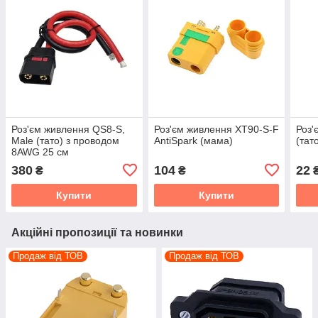
Роз'єм живлення QS8-S,
Роз'єм живлення XT90-S-F
Роз'
Male (тато) з проводом
AntiSpark (мама)
(тат
8AWG 25 см
380
104
22
₴
₴
Купити
Купити
Акційні пропозиції та новинки
Продаж від ТОВ
Продаж від ТОВ