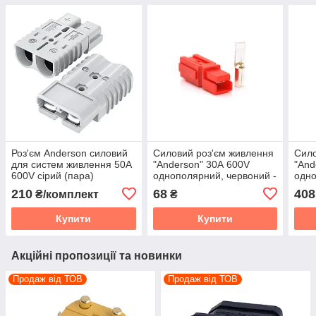
Роз'єм Аnderson силовий
Силовий роз'єм живлення
Сило
для систем живлення 50А
"Anderson" 30А 600V
"And
600V сірий (пара)
однополярний, червоний -
одно
1 шт
шт
210
68
408
₴/комплект
₴
Купити
Купити
Акційні пропозиції та новинки
Продаж від ТОВ
Продаж від ТОВ