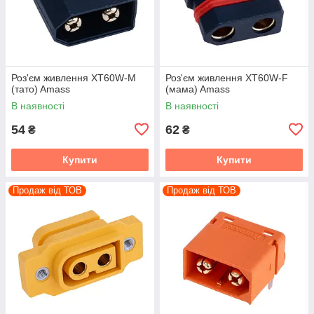
Роз'єм живлення XT60W-M
Роз'єм живлення XT60W-F
(тато) Amass
(мама) Amass
В наявності
В наявності
54
62
₴
₴
Купити
Купити
Продаж від ТОВ
Продаж від ТОВ