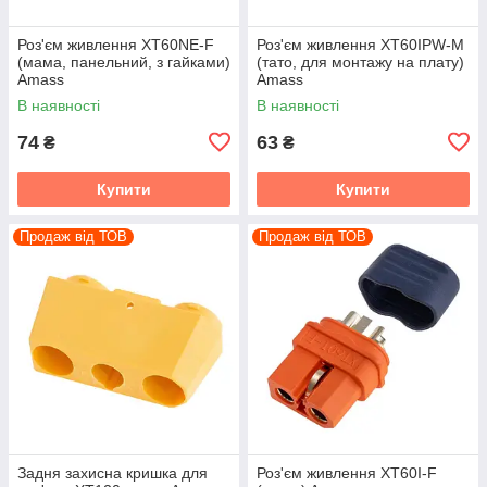
Роз'єм живлення XT60NE-F
Роз'єм живлення XT60IPW-M
(мама, панельний, з гайками)
(тато, для монтажу на плату)
Amass
Amass
В наявності
В наявності
74
63
₴
₴
Купити
Купити
Продаж від ТОВ
Продаж від ТОВ
Задня захисна кришка для
Роз'єм живлення XT60I-F