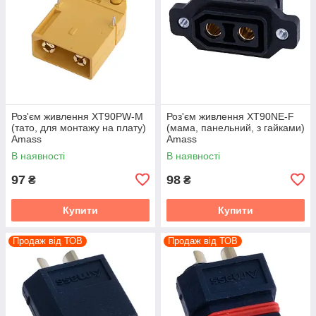
Роз'єм живлення XT90PW-M
Роз'єм живлення XT90NE-F
(тато, для монтажу на плату)
(мама, панельний, з гайками)
Amass
Amass
В наявності
В наявності
97
98
₴
₴
Купити
Купити
Продаж від ТОВ
Продаж від ТОВ