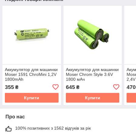
Аккумулятор для машинки
Аккумулятор для машинки
Акум
Moser 1591 ChroMini 1,2V
Moser Chrom Style 3.6V
Mose
1800mAh
1800 мАч
2,4V
355
645
470
₴
₴
Купити
Купити
Про нас
100% позитивних з 1562 відгуків за рік