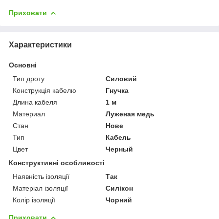
Приховати
Характеристики
Основні
Тип дроту
Силовий
Конструкція кабелю
Гнучка
Длина кабеля
1 м
Материал
Луженая медь
Стан
Нове
Тип
Кабель
Цвет
Черный
Конструктивні особливості
Наявність ізоляції
Так
Матеріал ізоляції
Силікон
Колір ізоляції
Чорний
Приховати