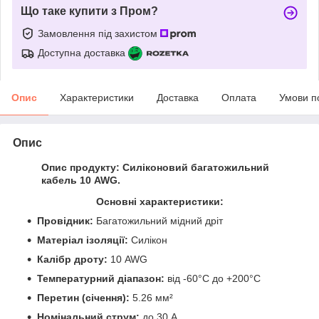
Що таке купити з Пром?
Замовлення під захистом
Доступна доставка
Опис
Характеристики
Доставка
Оплата
Умови п
Опис
Опис продукту:
Силіконовий багатожильний
кабель 10 AWG.
Основні характеристики:
Провідник:
Багатожильний мідний дріт
Матеріал ізоляції:
Силікон
Калібр дроту:
10 AWG
Температурний діапазон:
від -60°C до +200°C
Перетин (січення):
5.26 мм²
Номінальний струм:
до 30 А