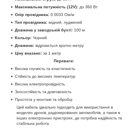
Максимальна потужність (12V):
до 360 Вт
Опір провідника:
0.0033 Ом/м
Тип провідника:
мідний, луджений
Довжина у заводській бухті:
100 м
Кольор:
Чорний
Довжина:
відрізається кратно метру
Ціну вказано:
за 1 метр
Переваги:
Висока гнучкість та еластичність
Стійкість до високих температур
Висока електропровідність
Зносостійкість та довговічність
Простота у монтажі та обробці
Цей кабель ідеально підходить для використання в
моделях дронів, радіокерованих автомобілів, а також в
інших електронних пристроях, де потрібна надійність та
стабільна робота.