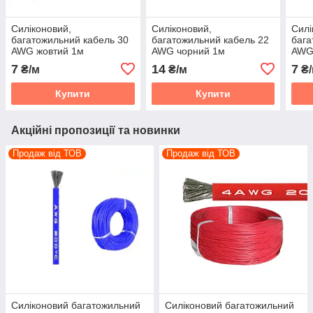
Силіконовий,
Силіконовий,
Силі
багатожильний кабель 30
багатожильний кабель 22
бага
AWG жовтий 1м
AWG чорний 1м
AWG
7
14
7
₴/м
₴/м
₴/
Купити
Купити
Акційні пропозиції та новинки
Продаж від ТОВ
Продаж від ТОВ
Силіконовий багатожильний
Силіконовий багатожильний