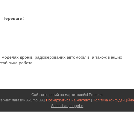
Переваги:
 моделях дронів, радіокерованих автомобілів, а також в інших
стабільна робота.
Сайт створений на маркетплейсі
Prom.ua
Інтернет магазин Akumo UA |
Поскаржитися на контент
|
Політика конфіденційно
Select Language
▼