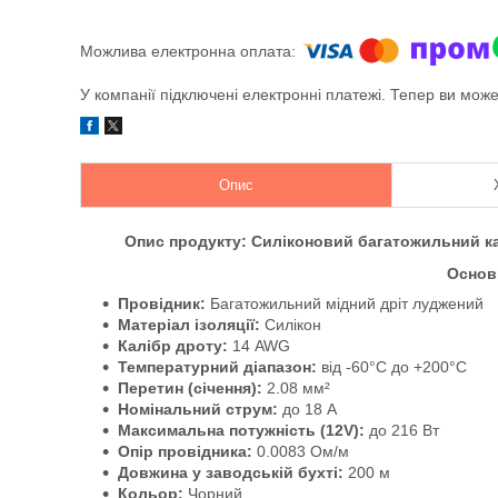
У компанії підключені електронні платежі. Тепер ви мож
Опис
Опис продукту:
Силіконовий багатожильний к
Основ
Провідник:
Багатожильний мідний дріт луджений
Матеріал ізоляції:
Силікон
Калібр дроту:
14 AWG
Температурний діапазон:
від -60°C до +200°C
Перетин (січення):
2.08 мм²
Номінальний струм:
до 18 А
Максимальна потужність (12V):
до 216 Вт
Опір провідника:
0.0083 Ом/м
Довжина у заводській бухті:
200 м
Кольор:
Чорний