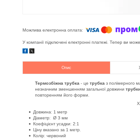
У компанії підключені електронні платежі. Тепер ви мож
Опис
Термозбіжна трубка
- це
трубка
з полімерного мат
незначним зменшенням загальної довжини
трубк
повторенням його форми.
Х
Довжина: 1 метр
Діаметр: Ø 3 мм
Коефіцієнт усадки: 2:1
Ціну вказано за 1 метр.
Колір:
червоний